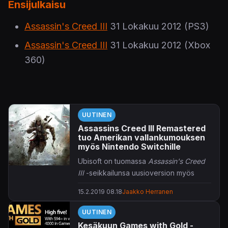
Ensijulkaisu
Assassin's Creed III
31 Lokakuu 2012
(PS3)
Assassin's Creed III
31 Lokakuu 2012
(Xbox
360)
UUTINEN
Assassins Creed III Remastered
tuo Amerikan vallankumouksen
myös Nintendo Switchille
Ubisoft on tuomassa
Assassin's Creed
III
-seikkailunsa uusioversion myös
Switchin valikoimiin.
15.2.2019 08.18
Jaakko Herranen
Päivitetty versio hyödyntää Switchin
UUTINEN
kosketusnäyttöä, liikeanturia sekä
Kesäkuun Games with Gold -
rumble-toimintoja. Ulkoasunkin