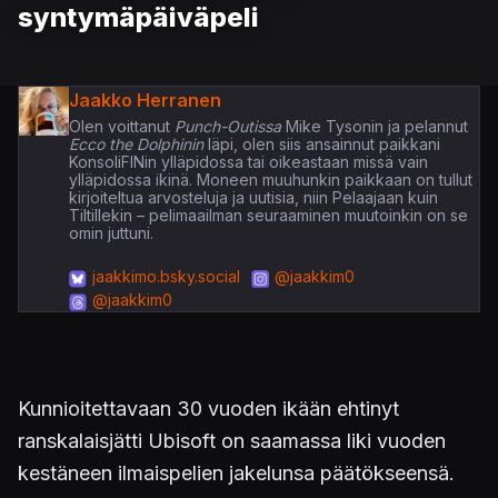
syntymäpäiväpeli
Jaakko Herranen
Olen voittanut
Punch-Outissa
Mike Tysonin ja pelannut
Ecco the Dolphinin
läpi, olen siis ansainnut paikkani
KonsoliFINin ylläpidossa tai oikeastaan missä vain
ylläpidossa ikinä. Moneen muuhunkin paikkaan on tullut
kirjoiteltua arvosteluja ja uutisia, niin Pelaajaan kuin
Tiltillekin – pelimaailman seuraaminen muutoinkin on se
omin juttuni.
jaakkimo.bsky.social
@jaakkim0
@jaakkim0
Kunnioitettavaan 30 vuoden ikään ehtinyt
ranskalaisjätti Ubisoft on saamassa liki vuoden
kestäneen ilmaispelien jakelunsa päätökseensä.