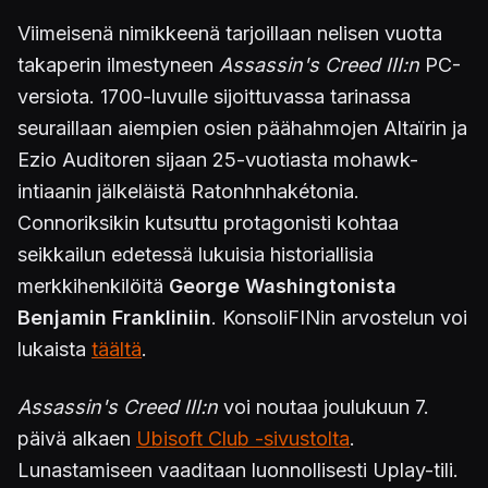
Viimeisenä nimikkeenä tarjoillaan nelisen vuotta
takaperin ilmestyneen
Assassin's Creed III:n
PC-
versiota. 1700-luvulle sijoittuvassa tarinassa
seuraillaan aiempien osien päähahmojen Altaïrin ja
Ezio Auditoren sijaan 25-vuotiasta mohawk-
intiaanin jälkeläistä Ratonhnhakétonia.
Connoriksikin kutsuttu protagonisti kohtaa
seikkailun edetessä lukuisia historiallisia
merkkihenkilöitä
George Washingtonista
Benjamin Frankliniin
. KonsoliFINin arvostelun voi
lukaista
täältä
.
Assassin's Creed III:n
voi noutaa joulukuun 7.
päivä alkaen
Ubisoft Club -sivustolta
.
Lunastamiseen vaaditaan luonnollisesti Uplay-tili.