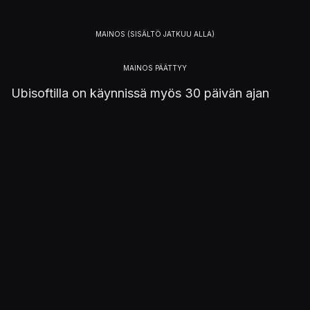
Ubisoftilla on käynnissä myös 30 päivän ajan
kestävä ilmaislahjuksiakin tarjoileva kampanja.
Omat sälänsä voi noutaa aiheelle pyhitetyltä
sivustolta
.
Julkaistu 30.11.2016 19.06
PELIT
Assassin's Creed III
ALUSTAT