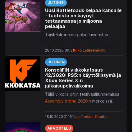
UUTINEN
Uusi Battletoads kelpaa kansalle
– tuotosta on käynyt
testaamassa jo miljoona
pelaajaa
Taistelukonnien paluu kiinnostaa.
28.10.2020 09.31
Niko Lähteenmäki
UUTINEN
KonsoliFIN viikkokatsaus
42/2020: PS5:n käyttöliittymä ja
Xbox Series X:n
julkaisupelivalikoima
Tällä viikolla oltiin festivaalitunnelmissa
Assembly online 2020:n
merkeissä.
18.10.2020 21.16
Tarja Porkka-Kontturi
ARVOSTELU