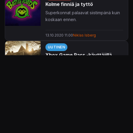
Kolme finniä ja tyttö
Superkonnat palaavat siistimpänä kuin
koskaan ennen.
13.10.2020 11.00
Niklas Isberg
UUTINEN
Xbox Game Pass -käyttäjillä
pitää kiirettä – Resident Evil 7
saapuu palveluun syyskuun
alussa
Xbox Game Pass -käyttäjien elo-
syyskuussa pitelee kiirettä, sen verran
runsaasti nimikkeitä palveluun on
19.8.2020 10.25
Jaakko Herranen
tuloillaan.
UUTINEN
Microsoft tuo Battletoadsit
takaisin – rupikonnat mäiskivät
jälleen elokuussa