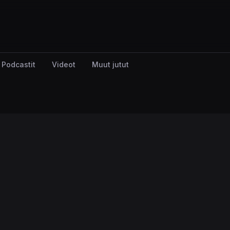
Podcastit
Videot
Muut jutut