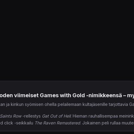
vuoden viimeiset Games with Gold -nimikkeensä – m
n ja kinkun syömisen ohella pelailemaan kultajäsenille tarjottavia G
Saints Row
-rellestys
Gat Out of Hell
. Hieman rauhallisempaa meinink
d click -seikkailu
The Raven Remastered
. Jokainen peli rullaa muut
asiinoiden taaksepäin yhteensopivuuden.