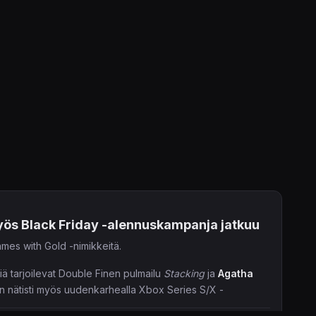
yös Black Friday -alennuskampanja jatkuu
ames with Gold -nimikkeitä.
iä tarjoilevat Double Finen pulmailu
Stacking
ja
Agatha
en nätisti myös uudenkarhealla Xbox Series S/X -