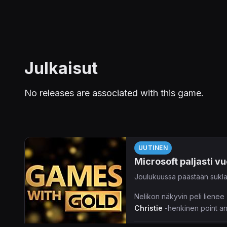
Julkaisut
No releases are associated with this game.
UUTINEN
Microsoft paljasti 
Joulukuussa päästään suklaa
Nelikon näkyvin peli lienee
Christie
-henkinen point an
konsolikaksikolla, kiitos m