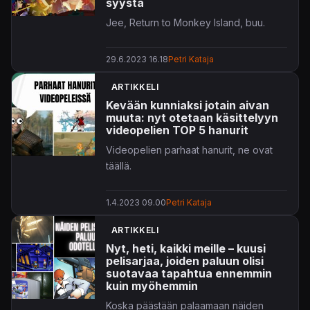
syystä
Jee, Return to Monkey Island, buu.
29.6.2023 16.18
Petri Kataja
ARTIKKELI
Kevään kunniaksi jotain aivan
muuta: nyt otetaan käsittelyyn
videopelien TOP 5 hanurit
Videopelien parhaat hanurit, ne ovat
täällä.
1.4.2023 09.00
Petri Kataja
ARTIKKELI
Nyt, heti, kaikki meille – kuusi
pelisarjaa, joiden paluun olisi
suotavaa tapahtua ennemmin
kuin myöhemmin
Koska päästään palaamaan näiden