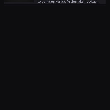
toivomisen varaa. Niiden alta huokuu
kuitenkin suorastaan valtava potentiaali.
18.9.2023 14.01
Tero Lepistö
KonsoliFIN – Peliuutiset, peliarvostelut, pelikeskustelut
– Pelaamisen keskipiste!