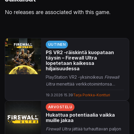
No releases are associated with this game.
UUTINEN
PS VR2 -räiskintä kuopataan
täysin – Firewall Ultra
lopetetaan kaikessa
hiljaisuudessa
PlayStation VR2 -yksinoikeus
Firewall
Ultra
menettää verkkotoimintonsa
syyskuussa.
19.3.2026 15.39
Tarja Porkka-Kontturi
ARVOSTELU
Hukattua potentiaalia vaikka
muille jakaa
Firewall Ultra
jättää turhauttavan paljon