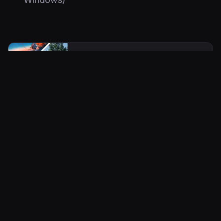
ARTIKKELI
Kiroilevia Mii-hahmoja, kiipeilyä
ja satojen tuntien edestä
samoilua - toimituksen valinnat
alkuvuoden parhaiksi peleiksi
Alkuvuosi oli kova.
3.7.2026 10.00
Petri Leskinen