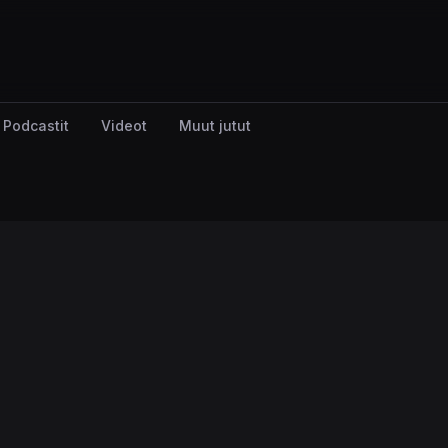
Podcastit
Videot
Muut jutut