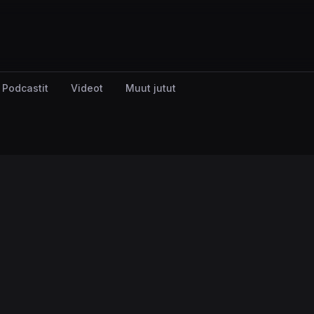
Podcastit
Videot
Muut jutut