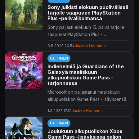
Sony julkisti elokuun puolivälissä
tarjolle saapuvan PlayStation
Plus -pelivalikoimansa
Sony paljasti elokuun 15. päivä tarjolle
saapuvat PlayStation Plus -
pelilisäyksensä.
9.8.2023 20.54
Jaakko Herranen
UUTINEN
Indiehelmiä ja Guardians of the
Galaxyä maaliskuun
alkupuoliskon Game Pass -
tarjonnassa
Microsoft on paljastanut maaliskuun
alkupuoliskon Game Pass -lisäyksensä,
kuten tapana on.
1.3.2022 17.19
Jaakko Herranen
Maaliskuu starttailee vahvasti,
UUTINEN
saadaanhan heti kättelyssä tarjolle 1.
Joulukuun alkupuoliskon Xbox
päivä julkaistava indietuotos
Far:
Game Pass -lisäyksissä paljon