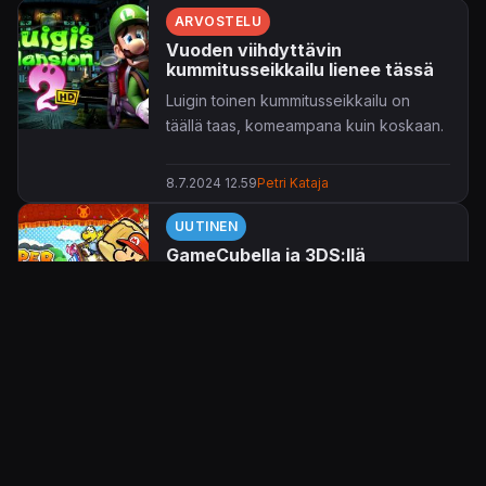
ARVOSTELU
Vuoden viihdyttävin
kummitusseikkailu lienee tässä
Luigin toinen kummitusseikkailu on
täällä taas, komeampana kuin koskaan.
8.7.2024 12.59
Petri Kataja
UUTINEN
GameCubella ja 3DS:llä
säväyttäneet Paper Mario- ja
Luigi's Mansion -pelit päivättiin
Switchille
Switch on saamassa valikoimiinsa
parikin kappaletta astetta vanhempia
putkimiespelejä.
11.3.2024 21.33
Jaakko Herranen
Ensimmäisenä 23. toukokuuta Switchille
pyyhältää vuonna 2004 GameCubella