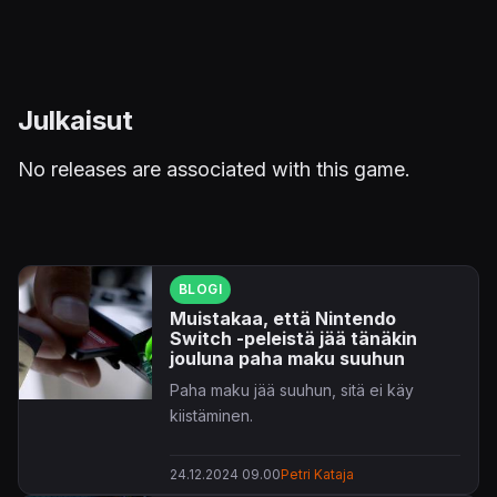
Julkaisut
No releases are associated with this game.
BLOGI
Muistakaa, että Nintendo
Switch -peleistä jää tänäkin
jouluna paha maku suuhun
Paha maku jää suuhun, sitä ei käy
kiistäminen.
24.12.2024 09.00
Petri Kataja