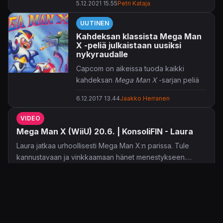
5.12.2021 15.55
Petri Kataja
UUTINEN
Kahdeksan klassista Mega Man
X -peliä julkaistaan uusiksi
nykyraudalle
Capcom on aikeissa tuoda kaikki
kahdeksan
Mega Man X
-sarjan peliä
PC:lle, Switchille, Xbox Onelle sekä
6.12.2017 13.44
Jaakko Herranen
PlayStation 4:lle. Julkaisuhaarukka
määriteltiin ensi vuoden kesälle.
VIDEO
Mega Man X (WiiU) 20.6. | KonsoliFIN - Laura
Japanilainen julkaisijajätti ei ole
toistaiseksi paljastanut, tuodaanko
Laura jatkaa urhoollisesti Mega Man X:n parissa. Tule
pelikahdeksikko nykylaitteille
kannustavaan ja vinkkaamaan hänet menestykseen.
kokoelmana vai yksittäisinä julkaisuina.
Samalla voit chatissa fiilistellä kokemuksiasi kyseisestä
20.6.2017 18.00
Laura
NES-aikakauden
Mega Man
-seikkailut
pelisarjasta.
niputettiin
Legacy Collection
-
VIDEO
kokoelmiksi viime vuonna, joten
Mega Man X (Wiiu) 13.6.17 | KonsoliFIN - Laura
vastaava jakelutapa voi olla hyvinkin
Laura retroilee Mega Man X:n parissa ja tutustuu tähän