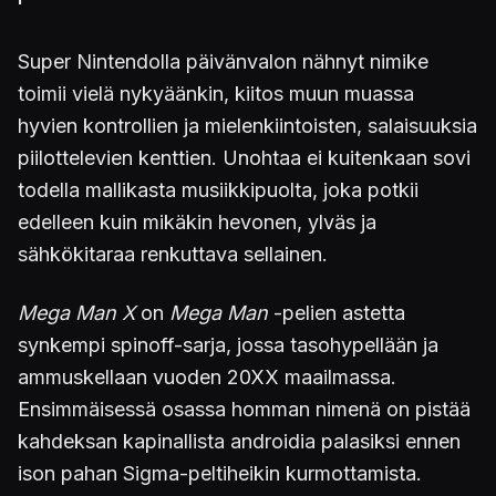
Super Nintendolla päivänvalon nähnyt nimike
toimii vielä nykyäänkin, kiitos muun muassa
hyvien kontrollien ja mielenkiintoisten, salaisuuksia
piilottelevien kenttien. Unohtaa ei kuitenkaan sovi
todella mallikasta musiikkipuolta, joka potkii
edelleen kuin mikäkin hevonen, ylväs ja
sähkökitaraa renkuttava sellainen.
Mega Man X
on
Mega Man
-pelien astetta
synkempi spinoff-sarja, jossa tasohypellään ja
ammuskellaan vuoden 20XX maailmassa.
Ensimmäisessä osassa homman nimenä on pistää
kahdeksan kapinallista androidia palasiksi ennen
ison pahan Sigma-peltiheikin kurmottamista.