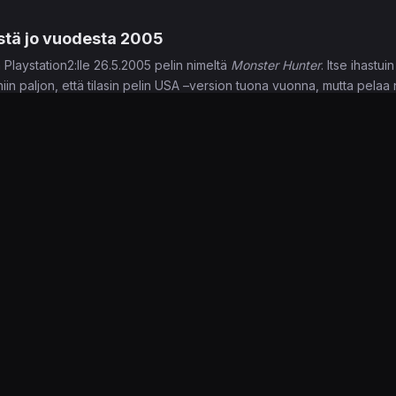
stä jo vuodesta 2005
Playstation2:lle 26.5.2005 pelin nimeltä
Monster Hunter
. Itse ihastu
n paljon, että tilasin pelin USA –version tuona vuonna, mutta pelaa n
aa. Sinänsä hyvä, ettei pelissä ollut mikkiä käytössä.