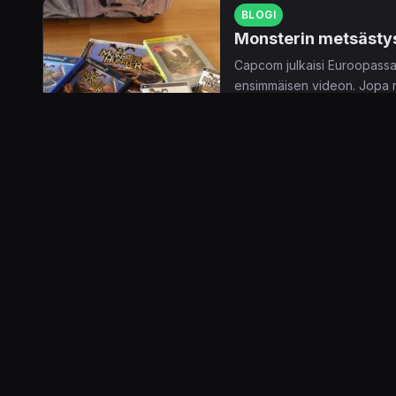
BLOGI
Monsterin metsästy
Capcom julkaisi Euroopassa 
ensimmäisen videon. Jopa nii
ja muutenkin hämärää porukk
11.9.2007 15.48
Kimmo Sjöblom