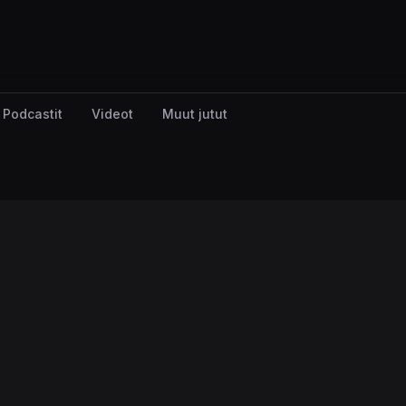
Podcastit
Videot
Muut jutut