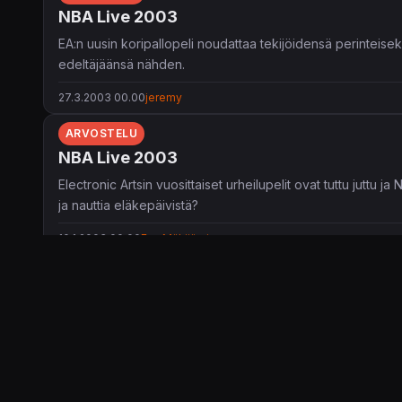
NBA Live 2003
EA:n uusin koripallopeli noudattaa tekijöidensä perinteisek
edeltäjäänsä nähden.
27.3.2003 00.00
jeremy
ARVOSTELU
NBA Live 2003
Electronic Artsin vuosittaiset urheilupelit ovat tuttu juttu 
ja nauttia eläkepäivistä?
10.1.2003 00.00
Esa Mäkijärvi
ARVOSTELU
NBA Live 2003
Haluatko vauhdikasta korista ja nopeita tilanteita? Haluatko
kuorrutettu arcadekoripallopeli NBA LIVE 2003 delivers it.
18.12.2002 00.00
Corca