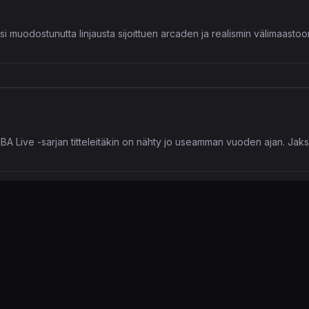
si muodostunutta linjausta sijoittuen arcaden ja realismin välimaastoo
ja NBA Live -sarjan titteleitäkin on nähty jo useamman vuoden ajan. Jak
 tyylikkään näköisiä koreja ilman suuria taktiikoita tai kenttäpeliä il