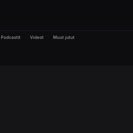
Podcastit
Videot
Muut jutut