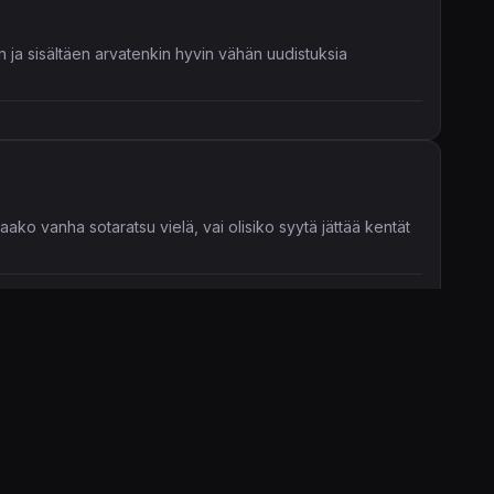
n ja sisältäen arvatenkin hyvin vähän uudistuksia
saako vanha sotaratsu vielä, vai olisiko syytä jättää kentät
man vaativia puolustuskuvioita? Simulaatioulkonäöllä