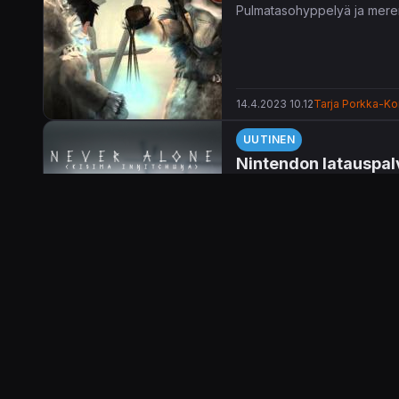
Pulmatasohyppelyä ja merena
14.4.2023 10.12
Tarja Porkka-Kon
UUTINEN
Nintendon latauspalv
Tällä viikolla Nintendon lat
kauppapaikalle huomenna tor
Listauksesta nostettakoon N
yhdessä esimerkiksi Disne
12.10.2016 09.22
Miia Lyyra