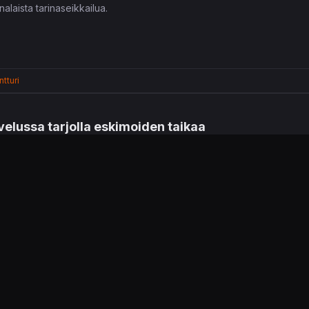
laista tarinaseikkailua.
tturi
elussa tarjolla eskimoiden taikaa
auspalveluun saapuu pitkä listaus alennuksessa olevia pelejä, lisäosia 
staina 13. lokakuuta.
intendo 3DS:lle 14. lokakuuta ilmestyvä
Disney Magical World 2
. Ky
yn
Frozenista
tuttujen Elsan ja Olafin kanssa.