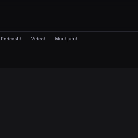
Podcastit
Videot
Muut jutut