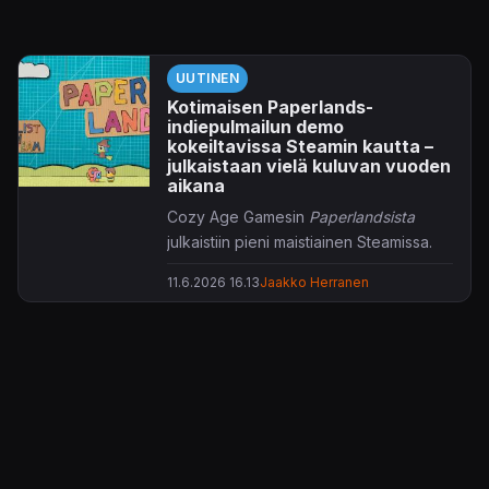
UUTINEN
Kotimaisen Paperlands-
indiepulmailun demo
kokeiltavissa Steamin kautta –
julkaistaan vielä kuluvan vuoden
aikana
Cozy Age Gamesin
Paperlandsista
julkaistiin pieni maistiainen Steamissa.
11.6.2026 16.13
Jaakko Herranen
Paperlands
rakentuu lupsakan 2D-
seikkailun ympärille, joskin varsin
paperipainotteisessa miljöössä.
Tarkoituksena on väritellä ja taitella
papereita ja siinä samalla edetä
rennonletkeitä pulmia ratkoen. Koko
komeus rullaa ilmaisella Godot-
pelimoottorilla, jolla uutisen loppuun
upotetun trailerin perusteella tuntuisi