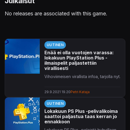
Julkaisut
No releases are associated with this game.
UUTINEN
Enää ei olla vuotojen varassa:
lokakuun PlayStation Plus -
ilmaispelit paljastettiin
virallisesti
Vihoviimeisen virallista infoa, tarjolla nyt.
29.9.2021 19.20
Petri Kataja
UUTINEN
Lokakuun PS Plus -pelivalikoima
saattoi paljastua taas kerran jo
ennakkoon
Lokakuun PS Plus -peleistä huhuillaan