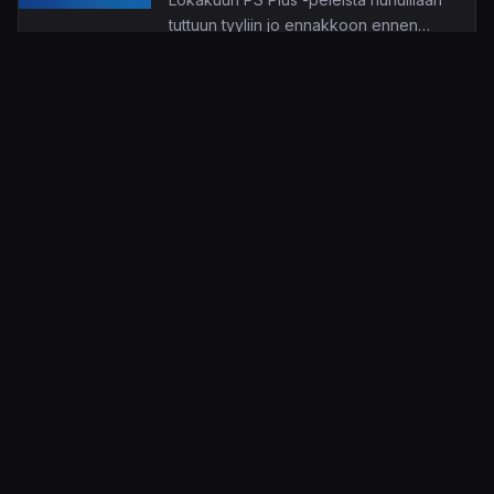
tuttuun tyyliin jo ennakkoon ennen
Sonyn virallista tiedotetta.
27.9.2021 11.34
Jaakko Herranen
KonsoliFIN – Peliuutiset, peliarvostelut, pelikeskustelut
– Pelaamisen keskipiste!