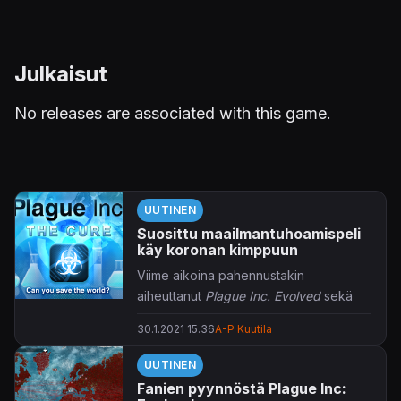
Julkaisut
No releases are associated with this game.
UUTINEN
Suosittu maailmantuhoamispeli
käy koronan kimppuun
Viime aikoina pahennustakin
aiheuttanut
Plague Inc. Evolved
sekä
sen mobiiliversio ovat saaneet uuden
30.1.2021 15.36
A-P Kuutila
ilmaisen päivityksen, jossa
tarkoituksena on voittaa maailmalla
UUTINEN
tuhojaan tekevä koronapandemia.
Fanien pyynnöstä Plague Inc: