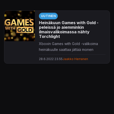
UUTINEN
Heinäkuun Games with Gold -
peleissä jo aiemminkin
ilmaisvalikoimassa nähty
Torchlight
Xboxin Games with Gold -valikoima
heinäkuulle saattaa jättää monen
mielestä toivomisen varaa.
28.6.2022 23.55
Jaakko Herranen
Games with Gold -jäsenet voivat napata
kovalevylle jo vuonna 2009
ilmestyneen
Torchlightin
– pelin, jolle on
jo parikin jatko-osaa ja joka
on ollut
tarjolla kertaalleen aiemminkin
. Vieläkin
vanhempaa pelailtavaa puolestaan
tarjoaa
Thrillville: Off the Rails
-
rakentelu. Nelikon täydentävät
Beasts
of Maravilla Island
sekä
Relicta
.