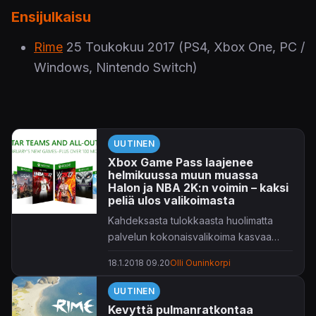
Ensijulkaisu
Rime
25 Toukokuu 2017
(PS4, Xbox One, PC /
Windows, Nintendo Switch)
UUTINEN
Xbox Game Pass laajenee
helmikuussa muun muassa
Halon ja NBA 2K:n voimin – kaksi
peliä ulos valikoimasta
Kahdeksasta tulokkaasta huolimatta
palvelun kokonaisvalikoima kasvaa
vain kuudella.
18.1.2018 09.20
Olli Ouninkorpi
UUTINEN
Kevyttä pulmanratkontaa