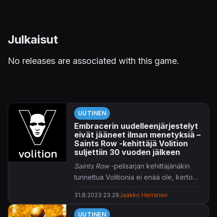
Julkaisut
No releases are associated with this game.
UUTINEN
Embracerin uudelleenjärjestelyt
eivät jääneet ilman menetyksiä –
Saints Row -kehittäjä Volition
suljettiin 30 vuoden jälkeen
Saints Row
-pelisarjan kehittäjänäkin
tunnettua Volitionia ei enää ole, kertoo
studio
LinkedIn-palvelussa
.
31.8.2023 23.29
Jaakko Herranen
UUTINEN