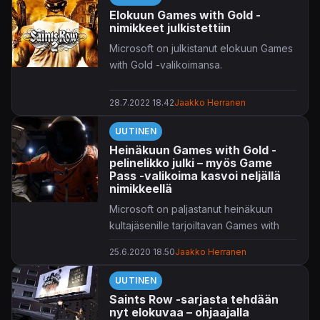
Elokuun Games with Gold -
nimikkeet julkistettiin
Microsoft on julkistanut elokuun Games
with Gold -valikoimansa.
28.7.2022 18.42
Jaakko Herranen
UUTINEN
Heinäkuun Games with Gold -
pelinelikko julki – myös Game
Pass -valikoima kasvoi neljällä
nimikkeellä
Microsoft on paljastanut heinäkuun
kultajäsenille tarjoiltavan Games with
Gold -pelivalikoiman.
25.6.2020 18.50
Jaakko Herranen
Tarjolle heitetään tuttuun tyyliin neljä
UUTINEN
nimikettä, joista kaikki rullaavat Xbox
Saints Row -sarjasta tehdään
Onella, kaksi ainoastaan Xbox 360:llä.
nyt elokuvaa – ohjaajalla
Genrejä on taas edustettuna laidasta