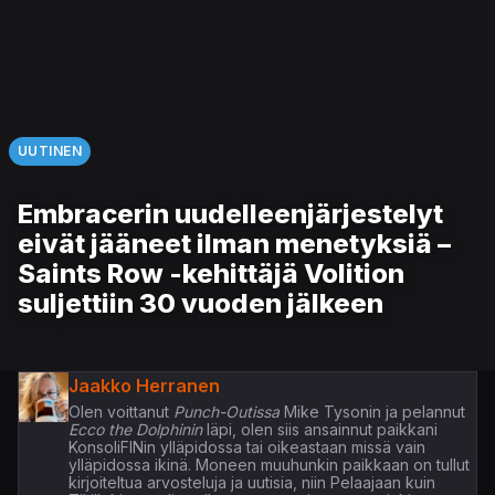
UUTINEN
Embracerin uudelleenjärjestelyt
eivät jääneet ilman menetyksiä –
Saints Row -kehittäjä Volition
suljettiin 30 vuoden jälkeen
Jaakko Herranen
Olen voittanut
Punch-Outissa
Mike Tysonin ja pelannut
Ecco the Dolphinin
läpi, olen siis ansainnut paikkani
KonsoliFINin ylläpidossa tai oikeastaan missä vain
ylläpidossa ikinä. Moneen muuhunkin paikkaan on tullut
kirjoiteltua arvosteluja ja uutisia, niin Pelaajaan kuin