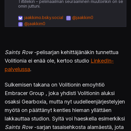
Tiltillekin – pelimaailman seuraaminen muutoinkin on se
omin juttuni.
jaakkimo.bsky.social
@jaakkim0
@jaakkim0
Saints Row
-pelisarjan kehittäjänäkin tunnettua
Volitionia ei enää ole, kertoo studio
LinkedIn-
palvelussa
.
Sulkemisen takana on Volitionin emoyhtiö
Embracer Group , joka yhdisti Volitionin aluksi
osaksi Gearboxia, mutta nyt uudelleenjärjestelyjen
myötä on päättänyt kenties hieman yllättäen
lakkauttaa studion. Syitä voi haeskella esimerkiksi
Saints Row
-sarjan tasaisehkosta alamäestä, jota