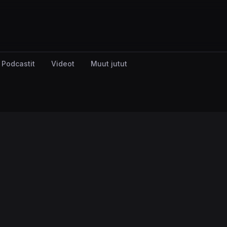
Podcastit
Videot
Muut jutut