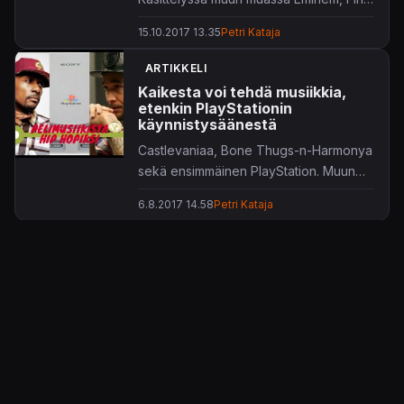
Fantasy VII ja PlayStation 2.
15.10.2017 13.35
Petri Kataja
ARTIKKELI
Kaikesta voi tehdä musiikkia,
etenkin PlayStationin
käynnistysäänestä
Castlevaniaa, Bone Thugs-n-Harmonya
sekä ensimmäinen PlayStation. Muun
muassa näistä on Pelimusiikista hip
6.8.2017 14.58
Petri Kataja
hopiksi -artikkelimme tehty.
ARVOSTELU
Silent Hill 3
Silent Hill -pelisarja on jo vuosia ollut psykologisen
kauhun pelillinen edelläkävijä. Kolmas osa tekee kunniaa
tälle mainiolle saagalle.
18.6.2003 00.00
Esa Mäkijärvi