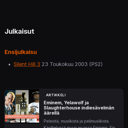
Julkaisut
Ensijulkaisu
Silent Hill 3
23 Toukokuu 2003
(PS2)
ARTIKKELI
Eminem, Yelawolf ja
Slaughterhouse indiesävelmän
äärellä
Peleistä, musiikista ja pelimusiikista.
Käsittelyssä muun muassa Eminem, Final