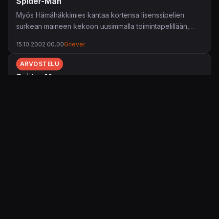
Spider-Man
Myös Hämähäkkimies kantaa kortensa lisenssipelien
surkean maineen kekoon uusimmalla toimintapelillään,
joka seuraa juonellisesti Spider-Man -elokuvaa, mutta ei
15.10.2002 00.00
Griever
tunnu pysyvän mitenkään laadun perässä.
ARVOSTELU
Spider-Man
Hämähäkkimies nähdään muiden konsolien ohella myös
GameCubella. Spider-Man täyttääkin laitteen
pelivalikoimaa mielikuvituksettomien toimintaseikkailujen
20.7.2002 00.00
saintbert
osalta.