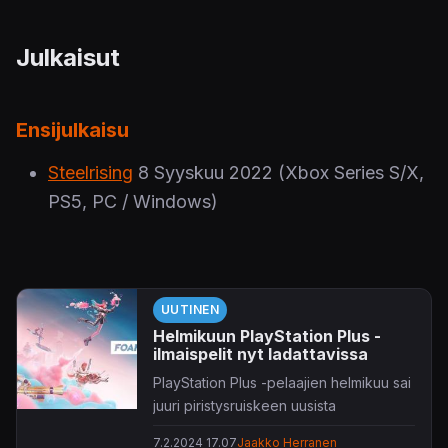
Julkaisut
Ensijulkaisu
Steelrising
8 Syyskuu 2022
(Xbox Series S/X,
PS5, PC / Windows)
UUTINEN
Helmikuun PlayStation Plus -
ilmaispelit nyt ladattavissa
PlayStation Plus -pelaajien helmikuu sai
juuri piristysruiskeen uusista
ilmaispeleistä.
7.2.2024 17.07
Jaakko Herranen