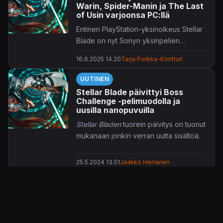
Warin, Spider-Manin ja The Last
of Usin varjoonsa PC:llä
Entinen PlayStation-yksinoikeus Stellar
Blade on nyt Sonyn yksinpelien
ykkönen Steamissa.
16.6.2025 14.20
Tarja Porkka-Kontturi
UUTINEN
Stellar Blade päivittyi Boss
Challenge -pelimuodolla ja
uusilla nanopuvuilla
Stellar Bladen
tuorein päivitys on tuonut
mukanaan jonkin verran uutta sisältöä.
25.5.2024 13.51
Jaakko Herranen
ARVOSTELU
Lapsellinen toimintaseikkailu
vailla persoonaa
Rear Automata.