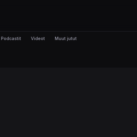
Podcastit
Videot
Muut jutut