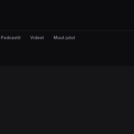
Podcastit
Videot
Muut jutut