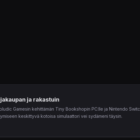
rjakaupan ja rakastuin
ludic Gamesin kehittämän Tiny Bookshopin PC:lle ja Nintendo Switchil
myymiseen keskittyvä kotoisa simulaattori vei sydämeni täysin.