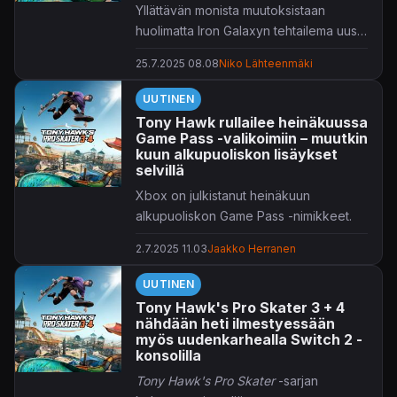
pelit päivämäärineen ja mahdollisine
Yllättävän monista muutoksistaan
arvostelulinkkeineen listattuna alla,
huolimatta Iron Galaxyn tehtailema uusi
lisätietoja voi kaivella Xbox Wiren
kokoelma on taattua laatua.
tiedotteesta,
täältä
.
25.7.2025 08.08
Niko Lähteenmäki
UUTINEN
Tony Hawk rullailee heinäkuussa
Game Pass -valikoimiin – muutkin
kuun alkupuoliskon lisäykset
selvillä
Xbox on julkistanut heinäkuun
alkupuoliskon Game Pass -nimikkeet.
2.7.2025 11.03
Jaakko Herranen
Ehkäpä se odotetuin lisäys on heti
julkaisussaan Game Passiin rullaileva
UUTINEN
Tony Hawk's Pro Skater 3+4
. Lisäksi
Tony Hawk's Pro Skater 3 + 4
mukana on useampiakin nimikkeitä,
nähdään heti ilmestyessään
jotka sisältyvät jatkossa perustason
myös uudenkarhealla Switch 2 -
Game Pass Standard -jäsenyyteen.
konsolilla
Valikoimista poistuvat pelitkin on tuttuun
Tony Hawk's Pro Skater
-sarjan
tapaansa listattuna uutisen lopussa.