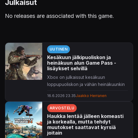
Julkaisut
No releases are associated with this game.
UUTINEN
Kesäkuun jälkipuoliskon ja
heinäkuun alun Game Pass -
lisäykset selvillä
Xbox on julkaissut kesäkuun
loppupuoliskon ja vähän heinäkuunkin
Game Pass -lisäyksensä.
16.6.2026 23.35
Jaakko Herranen
Tarjolla on jälleen reilusti tahkottavaa
ARVOSTELU
pitkin kuukautta, kaikille
Haukka lentää jälleen komeasti
jäsenyystasoille. Tänään valikoimiin
ja korkealla, mutta tehdyt
ilmestyi jo 3D-tasohyppely
Junkster
,
muutokset saattavat kyrsiä
vieläpä heti julkaisupäivänään. Kaikki
joitain