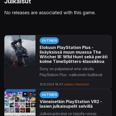
Julkaisut
No releases are associated with this game.
UUTINEN
Elokuun PlayStation Plus -
lisäyksissä muun muassa The
Witcher III: WIld Hunt sekä peräti
kolme TimeSplitters-klassikkoa
Sony on paljastanut ensi viikolla
PlayStation Plus -valikoimiin lisättävät
nimikkeet.
15.8.2024 18.47
Jaakko Herranen
Premium- ja Extra-jäsenille tarjottavaa
UUTINEN
pelivalikoimaa johtaa kiistaton
Viimeisetkin PlayStation VR2 -
klassikkoropellus
The Witcher III: Wild
lasien julkaisupelit selvillä
Hunt
, jolle CD Projekt Red työstää
Julkaisupäivänä on tarjolla runsas
paraikaa myös odotettua jatkoa.