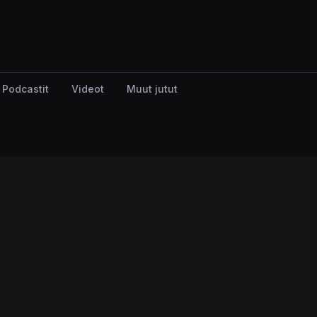
Podcastit
Videot
Muut jutut