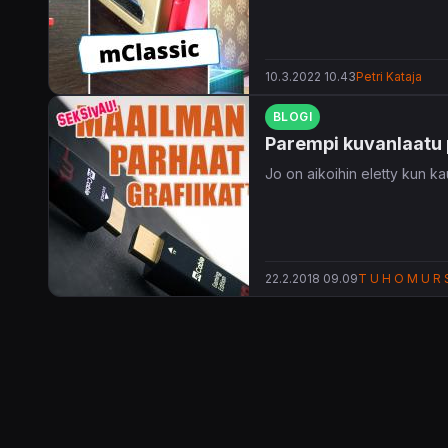
10.3.2022 10.43
Petri Kataja
BLOGI
Parempi kuvanlaatu pe
Jo on aikoihin eletty kun ka
22.2.2018 09.09
T U H O M U R 