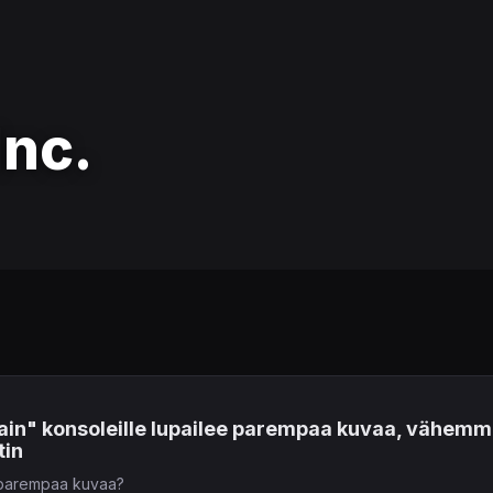
Inc.
ain" konsoleille lupailee parempaa kuvaa, vähemmä
tin
, parempaa kuvaa?