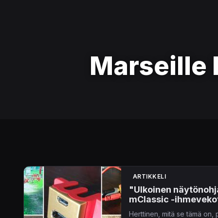
Marseille 
ARTIKKELI
"Ulkoinen näytönohj
mClassic -ihmeveko
Herttinen, mitä se tämä on