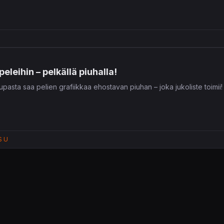
leihin – pelkällä piuhalla!
upasta saa pelien grafiikkaa ehostavan piuhan – joka jukoliste toimii!
S U