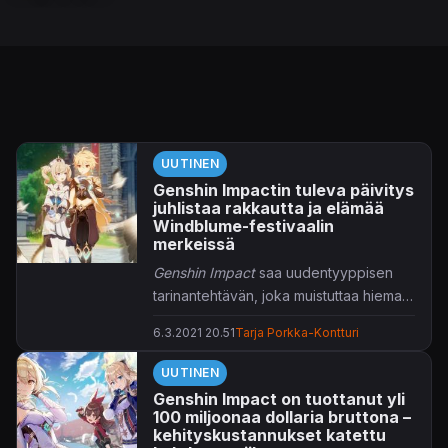
UUTINEN
Genshin Impactin tuleva päivitys
juhlistaa rakkautta ja elämää
Windblume-festivaalin
merkeissä
Genshin Impact
saa uudentyyppisen
tarinantehtävän, joka muistuttaa hieman
treffisimulaattoria.
6.3.2021 20.51
Tarja Porkka-Kontturi
UUTINEN
Genshin Impact on tuottanut yli
100 miljoonaa dollaria bruttona –
kehityskustannukset katettu