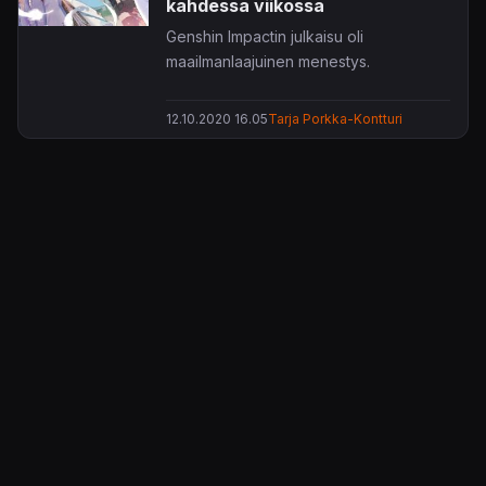
kahdessa viikossa
Genshin Impactin julkaisu oli
maailmanlaajuinen menestys.
12.10.2020 16.05
Tarja Porkka-Kontturi
KonsoliFIN – Peliuutiset, peliarvostelut, pelikeskustelut
– Pelaamisen keskipiste!