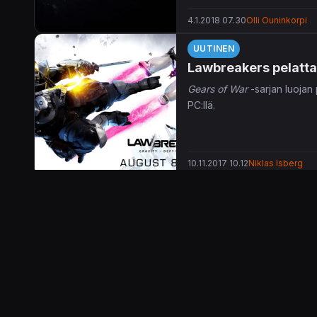
4.1.2018 07.30
Olli Ouninkorpi
UUTINEN
Lawbreakers pelatta
Gears of War
-sarjan luoja
PC:llä.
10.11.2017 10.12
Niklas Isberg
UUTINEN
Entisen Gears of War
Luokkapohjainen verkkoräi
12.6.2017 22.50
Olli Ouninkorpi