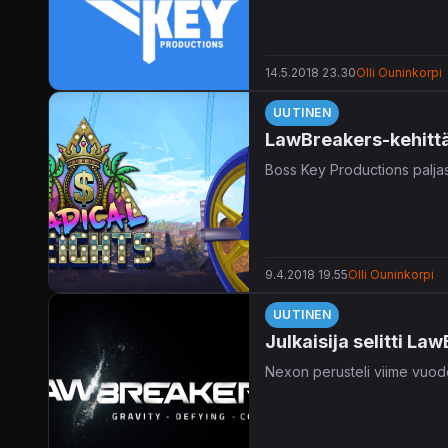
14.5.2018 23.30
Olli Ouninkorpi
UUTINEN
LawBreakers-kehittäj
Boss Key Productions paljas
9.4.2018 19.55
Olli Ouninkorpi
UUTINEN
Julkaisija selitti 
Nexon perusteli viime vuo