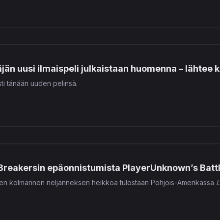
än uusi ilmaispeli julkaistaan huomenna – lähtee 
ti tänään uuden pelinsä.
LawBreakersin epäonnistumista PlayerUnknown’s Bat
den kolmannen neljänneksen heikkoa tulostaan Pohjois-Amerikassa
L