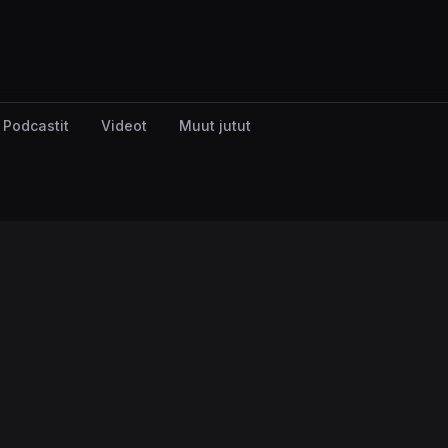
Podcastit
Videot
Muut jutut