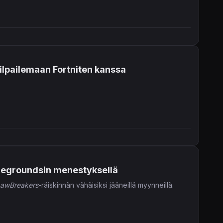
kilpailemaan Fortniten kanssa
tlegroundsin menestyksellä
awBreakers
-räiskinnän vähäisiksi jääneillä myynneillä.