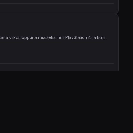
nä viikonloppuna ilmaiseksi niin PlayStation 4:llä kuin
 beetailmoittautuminen käynnissä