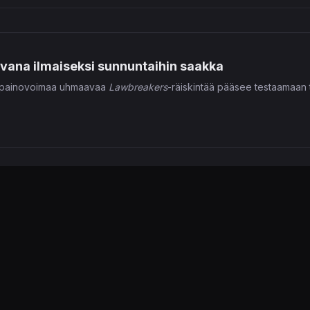
vana ilmaiseksi sunnuntaihin saakka
n painovoimaa uhmaavaa
Lawbreakers
-räiskintää pääsee testaamaan tä
 -kehittäjän verkkoräiskintä päivättiin syksylle –
skintä
LawBreakers
julkaistaan syksyllä PlayStation 4:lle ja PC:lle.