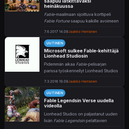
saapuu lätkittäväksi
heinäkuussa
Fable
-maailmaan sijoittuva korttipeli
Fable Fortune
saapuu kaikille avoimeen
early access -vaiheeseen 11.
7.6.2017 14.09
Jaakko Herranen
heinäkuuta.
UUTINEN
Toistaiseksi suljetussa beetatestissä
Microsoft sulkee Fable-kehittäjä
olleen
Fable Fortunen
early access -
Lionhead Studiosin
versio lohkaisee budjetista noin 13
Pidemmän aikaa
Fable
-pelisarjan
euron siivun, joskin pakettiin on
parissa työskennellyt Lionhead Studios
niputettu myös Founder's Pack -
sulkee ovensa Microsoftin
aloituspakkaus. Founder's Pack sisältää
7.3.2016 19.09
Jaakko Herranen
uudelleenjärjestelyjen vuoksi. Samassa
liki 40 euron verran pelin sisäisiä
yhteydessä päättyy vuonna 2013
ostoksia kokonaisista korttipakoista
UUTINEN
julkistetun
Fable Legends
-
niihin harvinaisiin kortteihin saakka.
Fable Legendsin Verse uudella
rooliseikkailun taru.
Perusversio heitetään tarjolle maksutta,
videolla
kunhan
Fable Fortunes
saa lopullisen
Lionhead Studios on paljastanut uuden
Lionhead Studios perustettiin vuonna
julkaisunsa loppuvuodesta.
lisän
Fable Legendsin
pelattavien
1996
Peter Molyneuxin
ja
Steve
hahmojen listaan. Verse on muusikko,
Jacksonin
toimesta. Sittemmin pelitalo