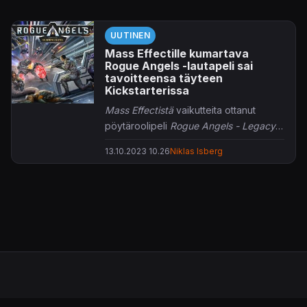
UUTINEN
Mass Effectille kumartava
Rogue Angels -lautapeli sai
tavoitteensa täyteen
Kickstarterissa
Mass Effectistä
vaikutteita ottanut
pöytäroolipeli
Rogue Angels - Legacy
of the Burnings Suns
on päässyt
13.10.2023 10.26
Niklas Isberg
Kickstarterista julkaisuun.