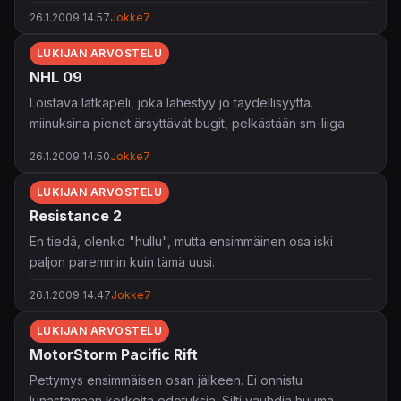
melkein ainoastaan kaveiporukalla.
26.1.2009 14.57
Jokke7
Kenttäeditoria on äärimmäisen hauska käyttää, ja netissä
muiden tekemät kentätkin osoittautuvat erittäin hyviksi.
LUKIJAN ARVOSTELU
Tätä siis kahden ensimmäisen kuukauden ajan...
NHL 09
Tämän jälkeen, kun pelissä on jäljellä enään netistä
Loistava lätkäpeli, joka lähestyy jo täydellisyyttä.
löytyvät maat ja maksulliset puvut storesta, on peli-ilo
miinuksina pienet ärsyttävät bugit, pelkästään sm-liiga
loppunut. Peliin kyllästyy ikävä kyllä kovin nopeasti. 4/5
joukkueet, ei itse sarjaa, ja muutama pelillinen ongelma.
26.1.2009 14.50
Jokke7
tähteä.
4/5 tähteä
LUKIJAN ARVOSTELU
Resistance 2
En tiedä, olenko "hullu", mutta ensimmäinen osa iski
paljon paremmin kuin tämä uusi.
Yksinpelikamppanja oli aivan liian lyhyt. Mutta kuitenkin
26.1.2009 14.47
Jokke7
kaikessa lyhyeisyydessään se oli hyvä.
LUKIJAN ARVOSTELU
4/5 tähteä, mutta pisteissä 70/100
MotorStorm Pacific Rift
Pettymys ensimmäisen osan jälkeen. Ei onnistu
lunastamaan korkeita odotuksia. Silti vauhdin huuma,