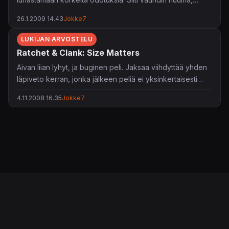
hienot grafiikat, monipuolinen ratavalikoima ja
26.1.2009 14.43
Jokke7
musiikkivalikoima ansaitsevat 3/5 tähteä.
LUKIJAN ARVOSTELU
Ratchet & Clank: Size Matters
Aivan liian lyhyt, ja buginen peli. Jaksaa viihdyttää yhden
läpiveto kerran, jonka jälkeen peliä ei yksinkertaisesti
enään vain jaksa. PS2 ja PS3 Ratchetit ovat moninkerroin
4.11.2008 16.35
Jokke7
parempia ja viihdyttävempiä.
Kaiken lisäksi peli on tavattoman lyhyt, vaikka PSP:eelle
onkin suunniteltu.