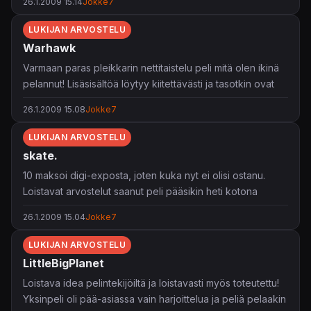
26.1.2009 15.14
Jokke7
ajatuksenaan loistava.
Kuitenkin, liikaa bugeja ja olemattomat juonenkäänteet,
LUKIJAN ARVOSTELU
joita ratcheteissä yleensä löytyy, ja kultapulttien
Warhawk
olemattomuus jää harmittamaan.
Varmaan paras pleikkarin nettitaistelu peli mitä olen ikinä
4/5 tähteä, mutta rajamailla ollaan, eteikö olisi kolme
pelannut! Lisäsisältöä löytyy kiitettävästi ja tasotkin ovat
tähteä tullut.
hyvin laajoja. Sixaxisen liikkeentunnistusta lentokoneissa
26.1.2009 15.08
Jokke7
käytetään erinomaisesti.
LUKIJAN ARVOSTELU
Tätä voi oikeastaan suositella kenelle tahansa
skate.
netissäpelaavalle, joka on tietysti 16+ vuotias ;)
10 maksoi digi-exposta, joten kuka nyt ei olisi ostanu.
5/5 tähteä ehdottomasti.
Loistavat arvostelut saanut peli pääsikin heti kotona
testiin...
26.1.2009 15.04
Jokke7
Kontrollit toimivat äärimmäisen hyvin. Grafiikkakin puree ja
LUKIJAN ARVOSTELU
homma vaikuttaakin jo oikealta skeittaamiselta. Itseäni
LittleBigPlanet
harmittaa turha pätkiminen, esimerkiksi kun skeitillä
mennään lujaa, tai käännytään nopeasti. Varsinkin netissä
Loistava idea pelintekijöiltä ja loistavasti myös toteutettu!
lagiminen on anteeksiantamatonta.
Yksinpeli oli pää-asiassa vain harjoittelua ja peliä pelaakin