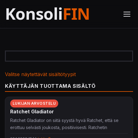
Valitse näytettävät sisältötyypit
KÄYTTÄJÄN TUOTTAMA SISÄLTÖ
LUKIJAN ARVOSTELU
Ratchet Gladiator
Ratchet Gladiator on siitä syystä hyvä Ratchet, että se
erottuu selvästi joukosta, positiivisesti. Ratchetin
selviämiskamppailu kuolettavasta turnauksesta on