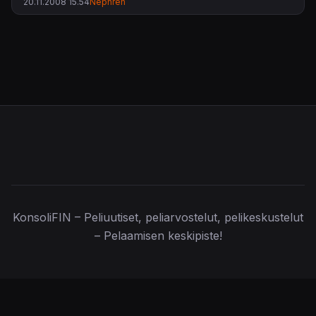
20.11.2008 15.54
Nephren
vanhoja tuttuja naamoja ykkösestä näkyi niin peli oli jo
oma sarjansa verrattuna gta1seen. GTA 4 ei varsinaisesti
mitään uutta tuo pelisarjaan, muuta kuin paremmat graffat
ja uudistuneet kontrollit. Ostoksien rajoittaminen oli huono
idea. Ehkä kaikki odottivat enemmänkin San Andreasta
paremmilla graffoilla. Tällä kertaa Rockstar panosti
heikkoon juoneen. Jotkut pitivät tästä, toiset ei. Omasta
mielestä GTA on vielä GTA.
KonsoliFIN – Peliuutiset, peliarvostelut, pelikeskustelut
– Pelaamisen keskipiste!