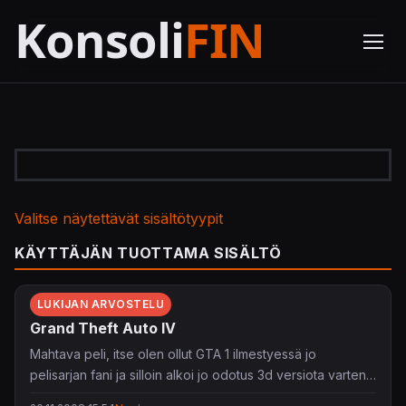
Valitse näytettävät sisältötyypit
KÄYTTÄJÄN TUOTTAMA SISÄLTÖ
LUKIJAN ARVOSTELU
Grand Theft Auto IV
Mahtava peli, itse olen ollut GTA 1 ilmestyessä jo
pelisarjan fani ja silloin alkoi jo odotus 3d versiota varten.
Gta3 ilmestyessä pelisarja otti uuden suunnan ja vaikka