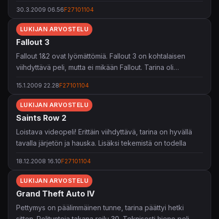
paljon, mutta eivät ne ainakaan allekirjoittanutta
30.3.2009 06.56
F27101104
onnistuneet koukuttamaan. Yksinkertaisesti ja lyhyesti
hyvä peli, mutta ei läheskään täydellinen tai unohtumaton
LUKIJAN ARVOSTELU
pelikokemus.
Fallout 3
Fallout 1&2 ovat lyömättömiä. Fallout 3 on kohtalaisen
viihdyttävä peli, mutta ei mikään Fallout. Tarina oli
pettymys, samoin maailman rajoittuneisuus. Tunnelma toimi
15.1.2009 22.28
F27101104
kuitenkin ajoittain upeasti.
LUKIJAN ARVOSTELU
Saints Row 2
Loistava videopeli! Erittäin viihdyttävä, tarina on hyvällä
tavalla järjetön ja hauska. Lisäksi tekemistä on todella
paljon, GTAIV vaipuu sen suhteen maan alle. Teknisesti
18.12.2008 16.10
F27101104
paikoin ikäviä yllätyksiä, mutta eivät onnistu pilaamaan
nautintoa. Pelin pelaaminen on yksinkertaisesti hauskaa!
LUKIJAN ARVOSTELU
Grand Theft Auto IV
Korkein arvosana 4 tähteä, täydellisyyttä kun ei ole
olemassa. GTAIV oli vuoden kovin pettymys, Saints Row 2
Pettymys on päälimmäinen tunne, tarina päättyi hetki
vuoden suurin ilopilleri.
sitten. Pelitunteja takana reilu 30. Teknisesti hieno peli