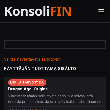
Valitse näytettävät sisältötyypit
KÄYTTÄJÄN TUOTTAMA SISÄLTÖ
LUKIJAN ARVOSTELU
Dragon Age: Origins
Viimeistään tämän pelin myötä pitäisi olla selvää, että
örkeistä ja menninkäisistä on revitty kaikki mahdollinen irti.
Onneksi loistavia roolipelejä voi tehdä muistakin aiheista,