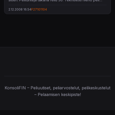
kaatuu tarinaan ja erityisesti sen lyhyyteen ja muuhun
2.12.2008 16.54
F27101104
tekemisen puutteeseen. Ajaminen erilaisilla menopeleillä
ei jaksa kiinnostaa loputtomiin. Kouluarvosana kahdeksan,
tähdillä kolme.
KonsoliFIN – Peliuutiset, peliarvostelut, pelikeskustelut
– Pelaamisen keskipiste!