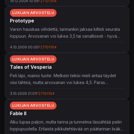
19.12.2009 10.05
F27101104
tämä oli vain hyvä peli.
LUKIJAN ARVOSTELU
Aiheen takia pelissä oli liian paljon tuttua, liian paljon
Prototype
sellaista, jonka oli nähnyt ja kokenut jo useissa muissa
samanlaisissa peleissä. Tarinakaan ei ollut niin hyvä, kuin
Varsin hauskaa viihdettä, tarinankin jaksaa kiltisti seurata
olisin BioWarelta odottanut. Eniten kuitenkin häiritsi paljon
loppuun. Arvosanan voi lukea 3,5 tai sanallisesti - hyvä
kehuttu loppu, ei se mielestäni ollut kovin erikoinen.
videopeli.
4.10.2009 00.00
F27101104
LUKIJAN ARVOSTELU
Tales of Vesperia
Peli läpi, mainio tuote. Melkein tekisi mieli antaa täydet
viisi tähteä, mutta arvosanan voi lukea 4,5. Paras
pelaamani JRPG, en ymmärrä FF-sarjaa.
3.10.2009 21.01
F27101104
LUKIJAN ARVOSTELU
Fable II
Alku lupaa paljon, mutta tarina ja tunnelma lässähtää pelin
loppupuolella. Erilaista pikkutehtävää on päätarinan lisäksi