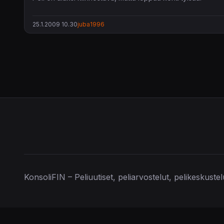
25.1.2009 10.30
juba1996
KonsoliFIN – Peliuutiset, peliarvostelut, pelikeskuste