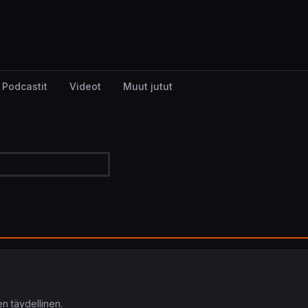
Podcastit
Videot
Muut jutut
n täydellinen.