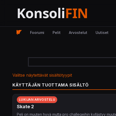
Foorumi
Pelit
Arvostelut
Uutiset
Valitse näytettävät sisältötyypit
KÄYTTÄJÄN TUOTTAMA SISÄLTÖ
LUKIJAN ARVOSTELU
Skate 2
Peli on muuten hyvä mutta pro challegeihin kyllästyy muute