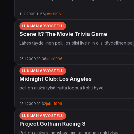
11.2.2009 11.56
juba1996
LUKIJAN ARVOSTELU
Scene It? The Movie Trivia Game
Lähes täydellinen peli, jos olisi live niin olisi täydellinen 
25.1.2009 10.36
juba1996
LUKIJAN ARVOSTELU
Midnight Club: Los Angeles
peli on aluksi tylsä mutta loppua kohti hyvä.
25.1.2009 10.32
juba1996
LUKIJAN ARVOSTELU
Project Gotham Racing 3
Peli on aluksi kiinnostava, mutta loppua kohti tylsää.