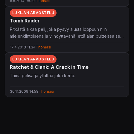
6.5.2014 08.19
Thomasi
saksilla pelin kahtia, ettei vahingossakaan enää tule
laitettua tätä koneeseen.
LUKIJAN ARVOSTELU
Tomb Raider
Pitkästä aikaa peli, joka pysyy alusta loppuun niin
mielenkiintoisena ja viihdyttävänä, että ajan puitteissa sen
voisi pelata vaikka yhdeltä istumalta läpi.
17.4.2013 11.34
Thomasi
LUKIJAN ARVOSTELU
Ratchet & Clank: A Crack in Time
Tämä pelisarja yllättää joka kerta.
30.11.2009 14.58
Thomasi