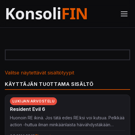
Valitse näytettävät sisältötyypit
KÄYTTÄJÄN TUOTTAMA SISÄLTÖ
LUKIJAN ARVOSTELU
Resident Evil 6
Huonoin RE ikinä. Jos tätä edes RE:ksi voi kutsua. Pelkkää
action -huttua ilman minkäänlaista häivähdystäkään
kauhusta. 5 - 6 tunnin pelaamisen jälkeen leikkasin