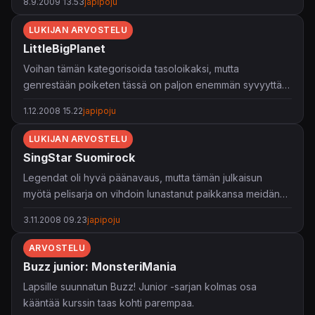
8.9.2009 13.53
japipoju
LUKIJAN ARVOSTELU
LittleBigPlanet
Voihan tämän kategorisoida tasoloikaksi, mutta
genrestään poiketen tässä on paljon enemmän syvyyttä
kuin yhdessäkään tähän asti nähdyssä mariossa tai
1.12.2008 15.22
japipoju
muussa. Meidän nelihenkinen perhe on vaimoa myöten
pahasti koukussa tähän. Itseasiassa täällä mietitään jo
LUKIJAN ARVOSTELU
miten peliä voisi hyödyntää ryhmätyön
SingStar Suomirock
parantamistilaisuuksissa. Lisäksi lapset oppivat yhteispelin
Legendat oli hyvä päänavaus, mutta tämän julkaisun
merkityksen kun pelissä olennainen osa on odottaa ja
myötä pelisarja on vihdoin lunastanut paikkansa meidän
auttaa kaveria että päästään yhdessä eteenpäin.
perheen viikonloppuilloissa. Jos tästä kokoelmasta ei
3.11.2008 09.23
japipoju
löydy sopivaa raitaa rallatettavaksi, ei niitä varmaan ole
löytynyt karaokebaareistakaan. Jos singstar vähänkään
ARVOSTELU
kiinnostaa, on tämä pakko-ostos!
Buzz junior: MonsteriMania
Lapsille suunnatun Buzz! Junior -sarjan kolmas osa
kääntää kurssin taas kohti parempaa.