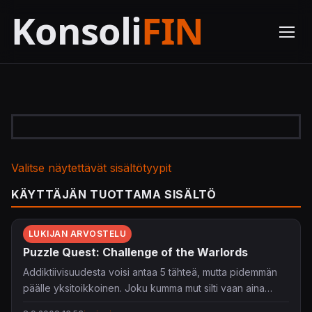
Valitse näytettävät sisältötyypit
KÄYTTÄJÄN TUOTTAMA SISÄLTÖ
LUKIJAN ARVOSTELU
Puzzle Quest: Challenge of the Warlords
Addiktiivisuudesta voisi antaa 5 tähteä, mutta pidemmän
päälle yksitoikkoinen. Joku kumma mut silti vaan aina
vetää pelaamaan vielä yhden matsin...