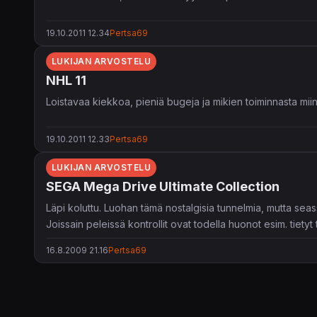
19.10.2011 12.34
Pertsa69
LUKIJAN ARVOSTELU
NHL 11
Loistavaa kiekkoa, pieniä bugeja ja mikien toiminnasta miin
19.10.2011 12.33
Pertsa69
LUKIJAN ARVOSTELU
SEGA Mega Drive Ultimate Collection
Läpi koluttu. Luohan tämä nostalgisia tunnelmia, mutta seassa
Joissain peleissä kontrollit ovat todella huonot esim. tietyt 
Seassa on muutamia todellisia helmiä kuten Sonicit ja tietyt
16.8.2009 21.16
Pertsa69
Hintaansa nähden todella mainio ostos, etenkin jos taloude