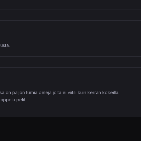
usta.
 on paljon turhia pelejä joita ei viitsi kuin kerran kokeilla.
tappelu pelit.
 puzlet. Trophyjen ansiosta tuli kuitenkin kaikkia pelattua, osa troph
sta löytyy lapsosia.