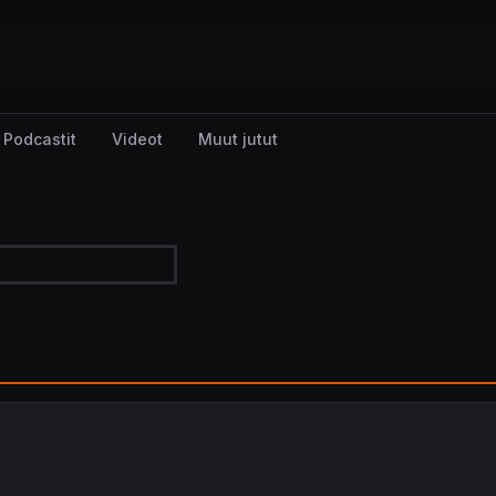
Podcastit
Videot
Muut jutut