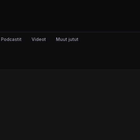
Podcastit
Videot
Muut jutut