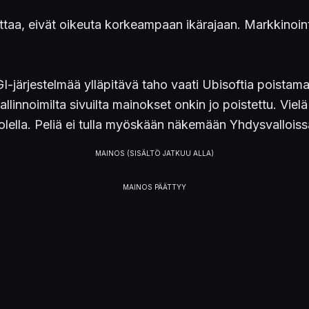
viittaa, eivät oikeuta korkeampaan ikärajaan. Markkinoin
PEGI-järjestelmää ylläpitävä taho vaati Ubisoftia pois
linnoimilta sivuilta mainokset onkin jo poistettu. Vielä e
lella. Peliä ei tulla myöskään näkemään Yhdysvalloiss