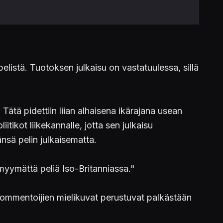
pelistä. Tuotoksen julkaisu on vastatuulessa, sillä
 Tätä pidettiin liian alhaisena ikärajana usean
ikot liikekannalle, jotta sen julkaisu
änsä pelin julkaisematta.
myymättä peliä Iso-Britanniassa."
 kommentoijien mielikuvat perustuvat palkästään