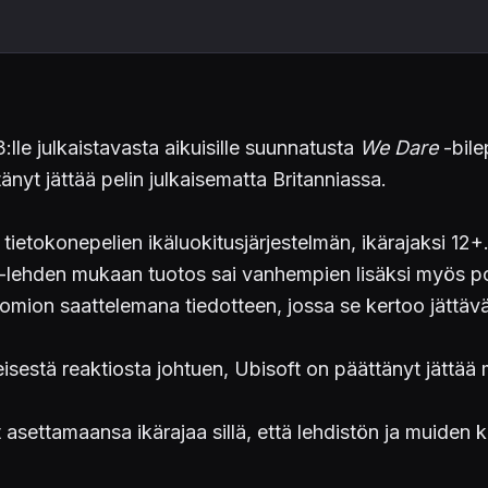
3:lle julkaistavasta aikuisille suunnatusta
We Dare
-bile
nyt jättää pelin julkaisematta Britanniassa.
tietokonepelien ikäluokitusjärjestelmän, ikärajaksi 12+.
-lehden mukaan tuotos sai vanhempien lisäksi myös poliit
 huomion saattelemana tiedotteen, jossa se kertoo jättäv
isestä reaktiosta johtuen, Ubisoft on päättänyt jättää 
 asettamaansa ikärajaa sillä, että lehdistön ja muiden