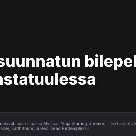
 suunnatun bilepe
vastatuulessa
in kuuluvat muun muassa Mystical Ninja Starring Goemon, The Last of U
Waker, EarthBound ja Red Dead Redemption II.