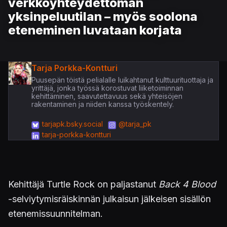
verkkoyhteydettömän
yksinpeluutilan – myös soolona
eteneminen luvataan korjata
Tarja Porkka-Kontturi
Puusepän töistä pelialalle luikahtanut kulttuurituottaja ja
yrittäjä, jonka työssä korostuvat liiketoiminnan
kehittäminen, saavutettavuus sekä yhteisöjen
rakentaminen ja niiden kanssa työskentely.
tarjapk.bsky.social
@tarja_pk
tarja-porkka-kontturi
Kehittäjä Turtle Rock on paljastanut
Back 4 Blood
-selviytymisräiskinnän julkaisun jälkeisen sisällön
etenemissuunnitelman.