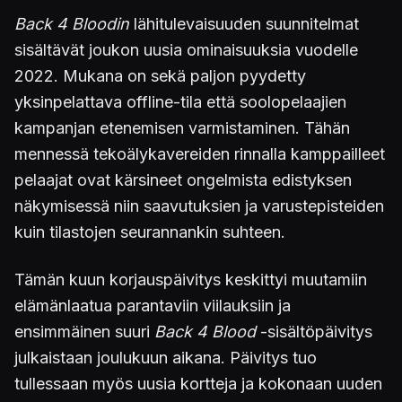
Back 4 Bloodin
lähitulevaisuuden suunnitelmat
sisältävät joukon uusia ominaisuuksia vuodelle
2022. Mukana on sekä paljon pyydetty
yksinpelattava offline-tila että soolopelaajien
kampanjan etenemisen varmistaminen. Tähän
mennessä tekoälykavereiden rinnalla kamppailleet
pelaajat ovat kärsineet ongelmista edistyksen
näkymisessä niin saavutuksien ja varustepisteiden
kuin tilastojen seurannankin suhteen.
Tämän kuun korjauspäivitys keskittyi muutamiin
elämänlaatua parantaviin viilauksiin ja
ensimmäinen suuri
Back 4 Blood
-sisältöpäivitys
julkaistaan joulukuun aikana. Päivitys tuo
tullessaan myös uusia kortteja ja kokonaan uuden