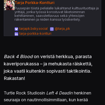
Tarja Porkka-Kontturi
Puusepän töistä pelialalle luikahtanut kulttuurituottaja ja
yrittäjä, jonka työssä korostuvat liiketoiminnan
kehittäminen, saavutettavuus sekä yhteisöjen
rakentaminen ja niiden kanssa työskentely.
tarjapk.bsky.social
@tarja_pk
tarja-porkka-kontturi
Back 4 Blood
on veristä herkkua, parasta
kaveriporukassa – ja mehukasta räiskettä,
joka vaatii kuitenkin sopivasti taktikointia.
Rakastan!
Turtle Rock Studiosin
Left 4 Deadin
henkinen
seuraaja on nautinnollisimmillaan, kun kerää