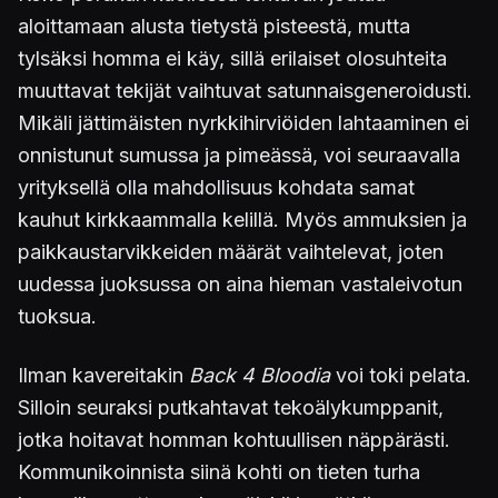
aloittamaan alusta tietystä pisteestä, mutta
tylsäksi homma ei käy, sillä erilaiset olosuhteita
muuttavat tekijät vaihtuvat satunnaisgeneroidusti.
Mikäli jättimäisten nyrkkihirviöiden lahtaaminen ei
onnistunut sumussa ja pimeässä, voi seuraavalla
yrityksellä olla mahdollisuus kohdata samat
kauhut kirkkaammalla kelillä. Myös ammuksien ja
paikkaustarvikkeiden määrät vaihtelevat, joten
uudessa juoksussa on aina hieman vastaleivotun
tuoksua.
Ilman kavereitakin
Back 4 Bloodia
voi toki pelata.
Silloin seuraksi putkahtavat tekoälykumppanit,
jotka hoitavat homman kohtuullisen näppärästi.
Kommunikoinnista siinä kohti on tieten turha