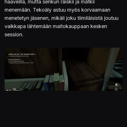
haaveilla, mutta senkun räiskii ja mätkii
menemään. Tekoäly astuu myös korvaamaan
menetetyn jäsenen, mikäli joku tiimiläisistä joutuu
vaikkapa lähtemään maitokauppaan kesken
session.