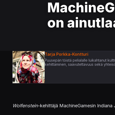
MachineGa
on ainutla
Tarja Porkka-Kontturi
Puusepän töistä pelialalle luikahtanut kultt
kehittäminen, saavutettavuus sekä yhteis
Wolfenstein
-kehittäjä MachineGamesin Indiana