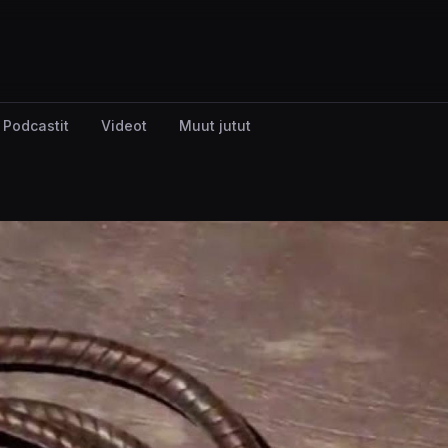
Podcastit
Videot
Muut jutut