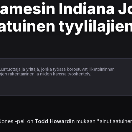
mesin Indiana Jo
atuinen tyylilajie
uurituottaja ja yrittäjä, jonka työssä korostuvat liiketoiminnan
öjen rakentaminen ja niiden kanssa työskentely.
 Jones
-peli on
Todd Howardin
mukaan "ainutlaatuine