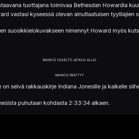
staavana tuottajana toimivaa Bethesdan Howardia kuul
d vastasi kyseessä olevan ainutlaatuisen tyylilajien sek
jen suosikkielokuvakseen nimennyt Howard myös kutsui 
n selvä rakkauskirje Indiana Jonesille ja kaikelle siihen
onesista puhutaan kohdasta 2:33:34 alkaen.