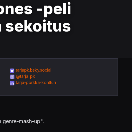
nes -peli
n sekoitus
tarjapk.bsky.social
@tarja_pk
tarja-porkka-kontturi
n genre-mash-up".