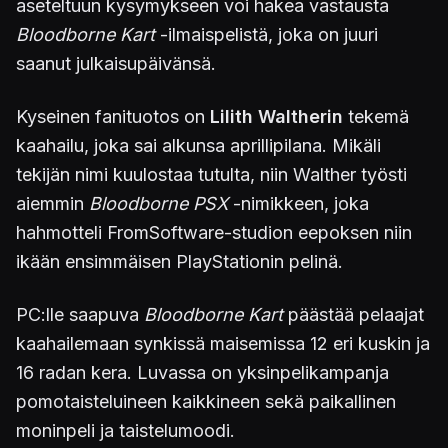
aseteltuun kysymykseen voi hakea vastausta
Bloodborne Kart
-ilmaispelistä, joka on juuri
saanut julkaisupäivänsä.
Kyseinen fanituotos on
Lilith Waltherin
tekemä
kaahailu, joka sai alkunsa aprillipilana. Mikäli
tekijän nimi kuulostaa tutulta, niin Walther työsti
aiemmin
Bloodborne PSX
-nimikkeen, joka
hahmotteli FromSoftware-studion eepoksen niin
ikään ensimmäisen PlayStationin pelinä.
PC:lle saapuva
Bloodborne Kart
päästää pelaajat
kaahailemaan synkissä maisemissa 12 eri kuskin ja
16 radan kera. Luvassa on yksinpelikampanja
pomotaisteluineen kaikkineen sekä paikallinen
moninpeli ja taistelumoodi.