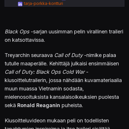
tarja-porkka-kontturi
Black Ops
-sarjan uusimman pelin virallinen traileri
on katsottavissa.
Treyarchin seuraava
Call of Duty
-nimike palaa
tutulle maaperälle. Kehittäjä julkaisi ensimmäisen
Call of Duty: Black Ops Cold War
-
kiusoittelutrailerin, jossa nähdään kuvamateriaalia
muun muassa Vietnamin sodasta,
mielenosoituksista kansalaisoikeuksien puolesta
sekä
Ronald Reaganin
puheista.
Kiusoitteluvideon mukaan peli on todellisten
tapahtumien inspiroima ja itse traileri sisältää