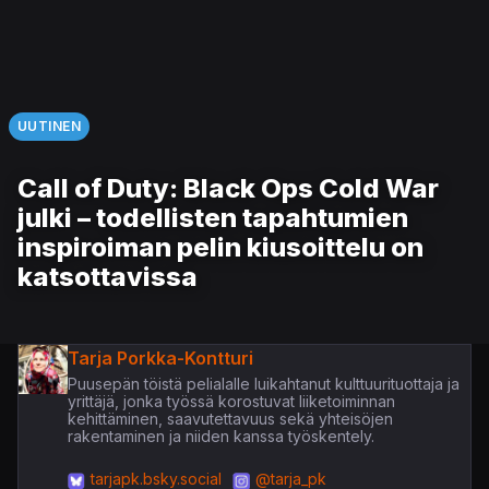
UUTINEN
Call of Duty: Black Ops Cold War
julki – todellisten tapahtumien
inspiroiman pelin kiusoittelu on
katsottavissa
Tarja Porkka-Kontturi
Puusepän töistä pelialalle luikahtanut kulttuurituottaja ja
yrittäjä, jonka työssä korostuvat liiketoiminnan
kehittäminen, saavutettavuus sekä yhteisöjen
rakentaminen ja niiden kanssa työskentely.
tarjapk.bsky.social
@tarja_pk