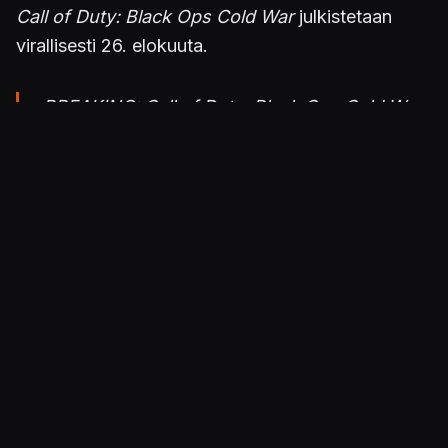
Call of Duty: Black Ops Cold War
julkistetaan
virallisesti 26. elokuuta.
BREAKING: Call of Duty: Black Ops Cold War
confirmed
pic.twitter.com/t9fmrLNUCj
— Call of Duty News (@charlieINTEL)
August
19, 2020